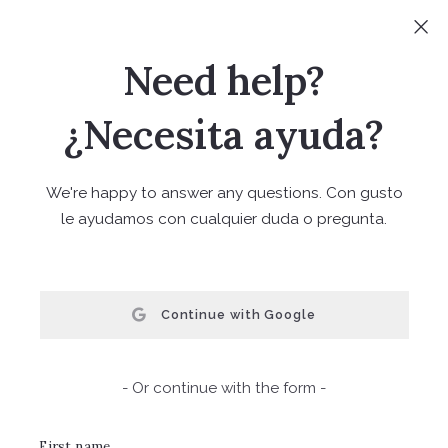
Sign In
Sign Up
Need help?
(720) 441-2791
¿Necesita ayuda?
We're happy to answer any questions. Con gusto
le ayudamos con cualquier duda o pregunta.
FIND YOUR TREASURE
Continue with Google
- Or continue with the form -
Carola E.
First name