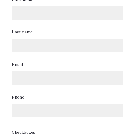
11/11/2021
Last name
Email
Phone
Office
Tezoro Property Group
Checkboxes