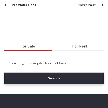
Previous Post
Next Post
For Sale
For Rent
Enter city, zip, neighborhood, address…
Search
Type in anything you’re looking for