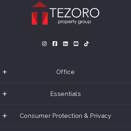
Office
Tezoro Property Group
Essentials
9878 W Belleview Ave #2024 
Denver
About Us
Colorado 
Consumer Protection & Privacy
Properties
80123
US
Accessibility
Privacy Policy